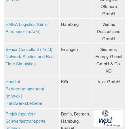
Offshore
GmbH
EMEA Logistics Senior
Hamburg
Vestas
Purchaser (m/w/d)
Deutschland
GmbH
Senior Consultant (f/m/d)
Erlangen
Siemens
Network Studies and Real-
Energy Global
Time Simulation
GmbH & Co.
KG
Head of
Köln
Vilor GmbH
Partnermanagement
(m/w/d) |
Handwerksbetriebe
Projektingenieur
Berlin, Bremen,
Schwerlasttransporte
Hamburg,
(m/w/d)
Kassel,