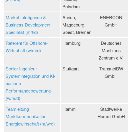
Potsdam
Market Intelligence &
Aurich,
ENERCON
Business Development
Magdeburg,
GmbH
Specialist (m/f/d)
Soest, Bremen
Referent für Offshore-
Hamburg
Deutsches
Wirtschaft (w/m/d)
Maritimes
Zentrum e.V.
Senior Ingenieur
Stuttgart
TransnetBW
Systemintegration und KI-
GmbH
basierte
Performancebewertung
(w/m/d)
Teamleitung
Hamm
Stadtwerke
Marktkommunikation
Hamm GmbH
Energiewirtschaft (m/w/d)